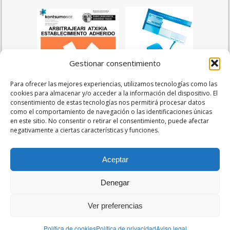
Gestionar consentimiento
Para ofrecer las mejores experiencias, utilizamos tecnologías como las
cookies para almacenar y/o acceder a la información del dispositivo. El
consentimiento de estas tecnologías nos permitirá procesar datos
como el comportamiento de navegación o las identificaciones únicas
en este sitio. No consentir o retirar el consentimiento, puede afectar
negativamente a ciertas características y funciones.
Legal
Aceptar
Aviso legal
Denegar
Política de privacidad
Ver preferencias
Política de cookies
Política de privacidad
Aviso legal
© Diseño y desarrollo web:
ibergallartu.
pro