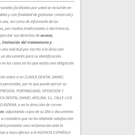
onales facilitados por usted se incluirán en
bles y con finalidad de gestionar comercial y
s une, así como de informarle de los
a, por medios tradicionales o electrónicos,
 ejercitar sus derechos de
acceso,
, limitación del tratamiento y
 una solicitud por escrito a la dirección
un documento para su identificación.
 en los casos en los que exista una obligación
ción sobre si en CLINICA DENTAL DANIEL
s personales, por lo que puede ejercer su
UPRESION, PORTABILIDAD, OPOSICION Y
NICA DENTAL DANIEL MOLINA, S.L, CALLE LUIS
IZKAIA, o en la dirección de correo
om
, adjuntando copia de su DNI o documento
 si considera que no ha obtenido satisfacción
podrá presentar una reclamación ante la
dose a estos efectos a la AGENCIA ESPAÑOLA