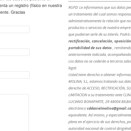
nta un registro (físico en nuestra
RGPD: Le informamos que sus datos pers
iente. Gracias
un tratamiento del cual somos responsa
administrativamente la relación que no
productos o servicios de nuestra empres
que pudieran serle de su interés. Podrá
rectificación, cancelación, oposición
portabilidad de sus datos
, remitiendo
anteriormente indicada, acompañando 
Los datos no se cederán a terceros salvo
legal.
Usted tiene derecho a obtener informa
MOLINA, S.L, estamos tratando sus dato
derecho de ACCESO, RECTIFICACIÓN, S
LIMITACION a su tratamiento ante CLI
LUCIANO BONAPARTE, 29 48004 BILBAO-B
electrónico
cddanielmolina@gmail.c
equivalente. Así mismo, y especialmente
plena en el ejercicio de sus derechos, 
autoridad nacional de control dirigién