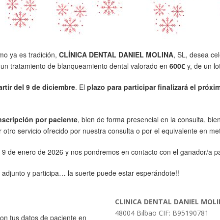
mo ya es tradición,
CLÍNICA DENTAL DANIEL MOLINA
, SL, desea cel
de un tratamiento de blanqueamiento dental valorado en
600€
y, de un l
artir del 9 de diciembre
. El
plazo para participar finalizará el próx
nscripción por paciente
, bien de forma presencial en la consulta, bi
otro servicio ofrecido por nuestra consulta o por el equivalente en met
el 9 de enero de 2026 y nos pondremos en contacto con el ganador/a p
 adjunto y participa… la suerte puede estar esperándote!!
CLINICA DENTAL DANIEL MOLIN
48004 Bilbao CIF: B95190781
on tus datos de paciente en